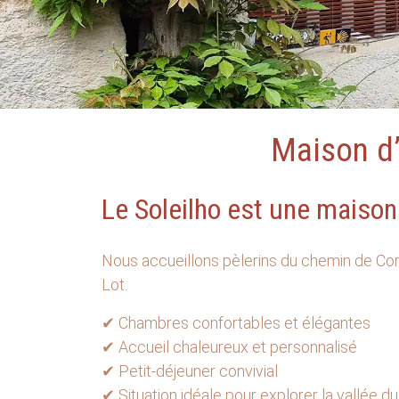
Maison d’
Le Soleilho est une maison
Nous accueillons pèlerins du chemin de Comp
Lot.
✔ Chambres confortables et élégantes
✔ Accueil chaleureux et personnalisé
✔ Petit-déjeuner convivial
✔ Situation idéale pour explorer la vallée 